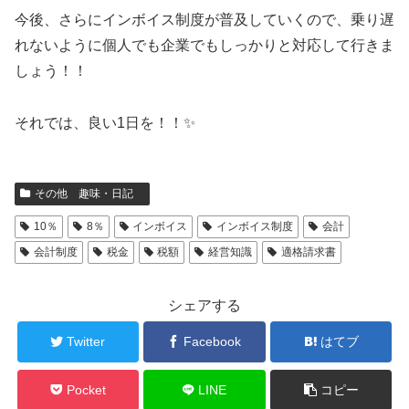
今後、さらにインボイス制度が普及していくので、乗り遅
れないように個人でも企業でもしっかりと対応して行きま
しょう！！
それでは、良い1日を！！✨
その他 趣味・日記
10％
8％
インボイス
インボイス制度
会計
会計制度
税金
税額
経営知識
適格請求書
シェアする
Twitter
Facebook
はてブ
Pocket
LINE
コピー