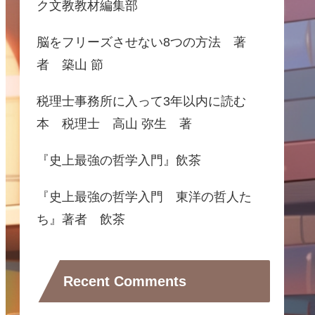
ク文教教材編集部
脳をフリーズさせない8つの方法 著
者 築山 節
税理士事務所に入って3年以内に読む
本 税理士 高山 弥生 著
『史上最強の哲学入門』飲茶
『史上最強の哲学入門 東洋の哲人た
ち』著者 飲茶
Recent Comments