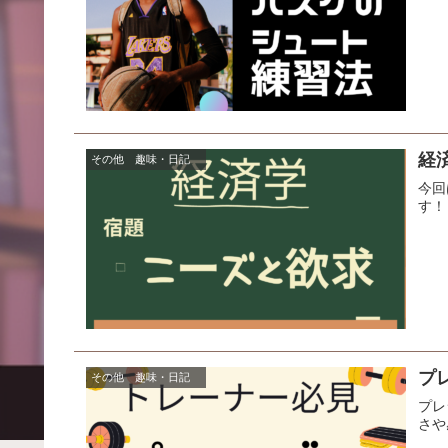
経
その他 趣味・日記
今回
す！
プ
その他 趣味・日記
プレ
さや