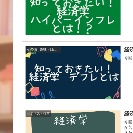
経
その他 趣味・日記
今回
経
ビジネス・仕事
今回
が苦
きた