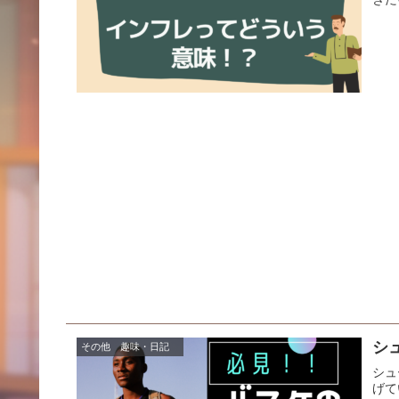
シ
その他 趣味・日記
シュ
げて