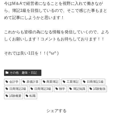
今はM＆Aで経営者になることを視野に入れて働きなが
ら、簿記1級を目指しているので、そこで感じた事もまと
めて記事にしようかと思います！
これからも皆様の為になる情報を発信していくので、よろ
しくお願いします！コメントもお待ちしております！！
それでは良い1日を！！( ^ω^ )
その他 趣味・日記
会計学
原価計算
商業簿記
工業簿記
日商簿記1級
日商簿記2級
日商簿記3級
独学
簿記知識
試験勉強
試験概要
転職
シェアする