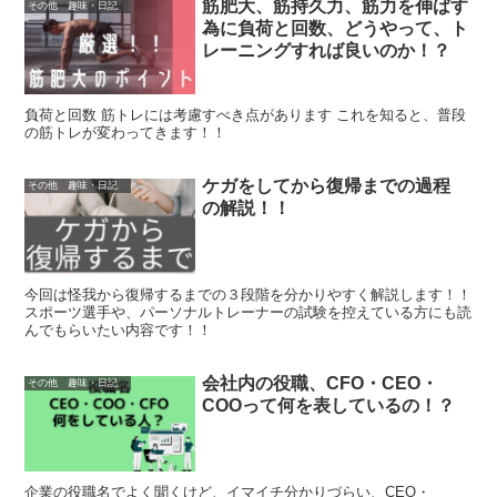
筋肥大、筋持久力、筋力を伸ばす
その他 趣味・日記
為に負荷と回数、どうやって、ト
レーニングすれば良いのか！？
負荷と回数 筋トレには考慮すべき点があります これを知ると、普段
の筋トレが変わってきます！！
ケガをしてから復帰までの過程
その他 趣味・日記
の解説！！
今回は怪我から復帰するまでの３段階を分かりやすく解説します！！
スポーツ選手や、パーソナルトレーナーの試験を控えている方にも読
んでもらいたい内容です！！
会社内の役職、CFO・CEO・
その他 趣味・日記
COOって何を表しているの！？
企業の役職名でよく聞くけど、イマイチ分かりづらい、CEO・