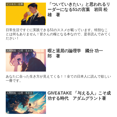
「ついていきたい」と思われるリ
ビジネス・仕事
ーダーになる51の言葉 岩田 松
雄 著
日常生活ですぐに実践できる51のススメが載っています。特別なこ
とは何もありません！皆さんの糧となる本なので、是非読んでみてく
ださい！
暇と退屈の論理学 國分 功一
人間関係・心理・生き方
郎 著
あなたに合った生き方が見えてくる！！全ての日本人に読んで欲しい
一冊です。
GIVE&TAKE 「与える人」こそ成
人間関係・心理・生き方
功する時代 アダムグラント著