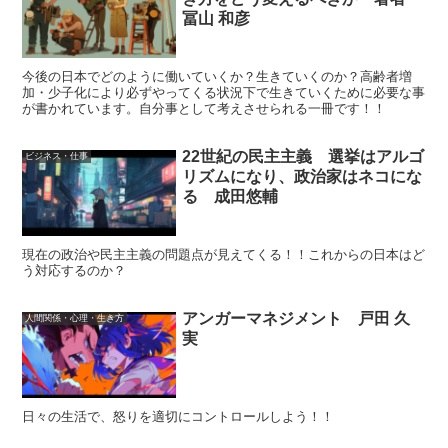
冨山 和彦
今後の日本でどのように働いていくか？生きていくのか？高齢者増
加・少子化により必ずやってくる状況下で生きていくために必要な事
が書かれています。自分事として考えさせられる一冊です！！
22世紀の民主主義 選挙はアルゴ
ビジネス・仕事
リズムになり、政治家はネコにな
る 成田悠輔
現在の政治や民主主義の問題点が見えてくる！！これからの日本はど
う対応するのか？
アンガーマネジメント 戸田 久
人間関係・心理・生き方
実
日々の生活で、怒りを適切にコントロールしよう！！