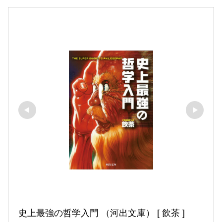
史上最強の哲学入門 （河出文庫） [ 飲茶 ]