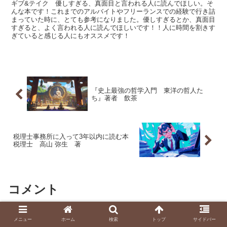
ギブ&テイク 優しすぎる、真面目と言われる人に読んでほしい。そ
んな本です！これまでのアルバイトやフリーランスでの経験で行き詰
まっていた時に、とても参考になりました。優しすぎるとか、真面目
すぎると、よく言われる人に読んでほしいです！！人に時間を割きす
ぎていると感じる人にもオススメです！
『史上最強の哲学入門 東洋の哲人た
ち』著者 飲茶
税理士事務所に入って3年以内に読む本
税理士 高山 弥生 著
コメント
メニュー
ホーム
検索
トップ
サイドバー
コメントを書き込む