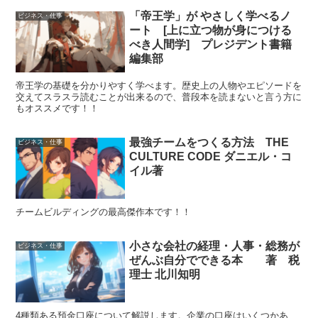
「帝王学」が やさしく学べるノ
ビジネス・仕事
ート [上に立つ物が身につける
べき人間学] プレジデント書籍
編集部
帝王学の基礎を分かりやすく学べます。歴史上の人物やエピソードを
交えてスラスラ読むことが出来るので、普段本を読まないと言う方に
もオススメです！！
最強チームをつくる方法 THE
ビジネス・仕事
CULTURE CODE ダニエル・コ
イル著
チームビルディングの最高傑作本です！！
小さな会社の経理・人事・総務が
ビジネス・仕事
ぜんぶ自分でできる本 著 税
理士 北川知明
4種類ある預金口座について解説します。企業の口座はいくつかあ