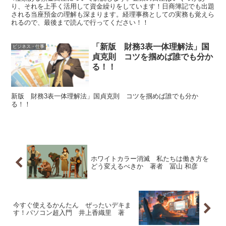
り、それを上手く活用して資金繰りをしています！日商簿記でも出題
される当座預金の理解も深まります。経理事務としての実務も覚えら
れるので、最後まで読んで行ってください！！
「新版 財務3表一体理解法」国
ビジネス・仕事
貞克則 コツを掴めば誰でも分か
る！！
新版 財務3表一体理解法」国貞克則 コツを掴めば誰でも分か
る！！
ホワイトカラー消滅 私たちは働き方を
どう変えるべきか 著者 冨山 和彦
今すぐ使えるかんたん ぜったいデキま
す！パソコン超入門 井上香織里 著