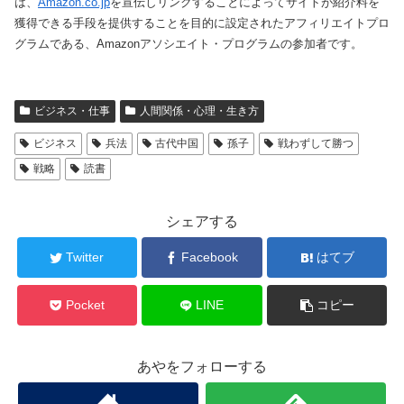
は、
Amazon.co.jp
を宣伝しリンクすることによってサイトが紹介料を
獲得できる手段を提供することを目的に設定されたアフィリエイトプロ
グラムである、Amazonアソシエイト・プログラムの参加者です。
ビジネス・仕事
人間関係・心理・生き方
ビジネス
兵法
古代中国
孫子
戦わずして勝つ
戦略
読書
シェアする
Twitter
Facebook
はてブ
Pocket
LINE
コピー
あやをフォローする