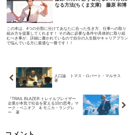
なる方法(ちくま文庫) 藤原 和博
この本は、4つの分類に分けてあなたに合った生き方、仕事への取り
組み方を提案してくれます！ その為に必要な条件や具体的に取り組
むべき事が、詳細に書かれているので自分の人生観やキャリアプラン
で悩んでいる方に最適な一冊です！！
人口論 トマス・ロバート・マルサス
著
『TRAIL BLAZER トレイルブレイザー
企業が本気で社会を変える10の思考』マ
ーク・ベニオフ & モニカ・ラングレ
ー 著
コメント