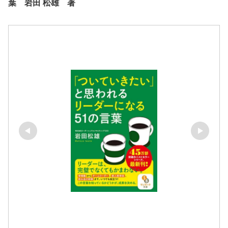
葉 岩田 松雄 著