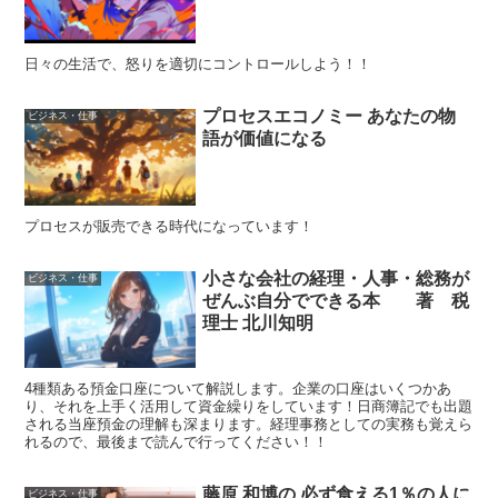
日々の生活で、怒りを適切にコントロールしよう！！
プロセスエコノミー あなたの物
ビジネス・仕事
語が価値になる
プロセスが販売できる時代になっています！
小さな会社の経理・人事・総務が
ビジネス・仕事
ぜんぶ自分でできる本 著 税
理士 北川知明
4種類ある預金口座について解説します。企業の口座はいくつかあ
り、それを上手く活用して資金繰りをしています！日商簿記でも出題
される当座預金の理解も深まります。経理事務としての実務も覚えら
れるので、最後まで読んで行ってください！！
藤原 和博の 必ず食える1％の人に
ビジネス・仕事