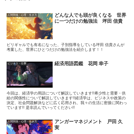
どんな人でも頭が良くなる 世界
人間関係・心理・生き方
に一つだけの勉強法 坪田 信貴
ビリギャルでも有名になった、子別指導をしている坪田 信貴さんが
考案した、世界にひとつだけの勉強法を紹介します！！
経済用語図鑑 花岡 幸子
ビジネス・仕事
今回は、経済学の用語について解説していきます!!希少性と需要・供
給の関係性について解説していきます!!経済学は、ビジネスや政策の
決定、社会問題解決などに広く応用され、我々の生活に密接に関わっ
ています!! 是非読んでいってください!!
アンガーマネジメント 戸田 久
人間関係・心理・生き方
実