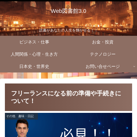
Web図書館3.0
読書があなたの人生を輝かせる！！
ビジネス・仕事
お金・投資
人間関係・心理・生き方
テクノロジー
日本史・世界史
お問い合せページ
フリーランスになる前の準備や手続きに
ついて！
その他 趣味・日記