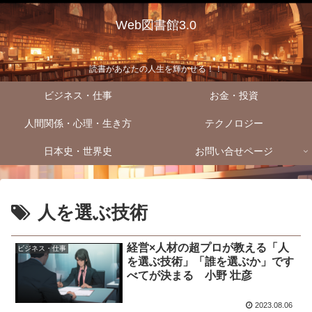
Web図書館3.0
読書があなたの人生を輝かせる！！
ビジネス・仕事
お金・投資
人間関係・心理・生き方
テクノロジー
日本史・世界史
お問い合せページ
人を選ぶ技術
経営×人材の超プロが教える「人
ビジネス・仕事
を選ぶ技術」「誰を選ぶか」です
べてが決まる 小野 壮彦
2023.08.06